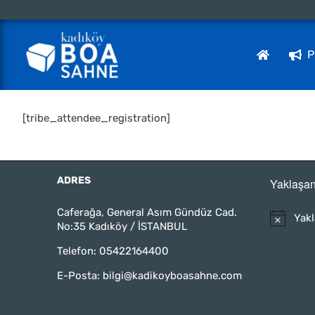
Skip
to
content
P
[tribe_attendee_registration]
ADRES
Yaklaşan
Caferağa, General Asım Gündüz Cad.
Yakl
No:35 Kadıköy / İSTANBUL
Telefon:
05422164400
E-Posta:
bilgi@kadikoyboasahne.com