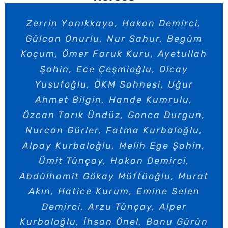
Hasan Arslan, Ufuk Yıldırım, Cansu
Cüneyt Türkeri, Sedef Küçükaltun,
Zerrin Yanıkkaya, Hakan Demirci,
Gülcan Onurlu, Nur Sahur, Begüm
Sinan Aydoğdu, Gürbüz Aydoğdu,
Kurgun, Sermet Yeşil, Süleyman
Kuzu, Esin Yüksel, Derya Kösecioğlu,
Derin Fatma Birgin, Baysan Pamay,
Koçum, Ömer Faruk Kuru, Ayetullah
Jale Deniz, Melis Kundakçı, Rabia
Atalay Taşdiken, Selen Altıntaş,
Şahin, Ece Çeşmioğlu, Olcay
Müfit Aytekin, Merve Girgin, Müfit
Sultan Düzenli, Özkan Karaman,
Yusufoğlu, ÖKM Sahnesi, Uğur
Aytekin Atölye, Arda Öztürk Zeynep
Umut Devrim Özbideciler, Güler
Ahmet Bilgin, Hande Kumrulu,
Özcan Tarık Ündüz, Gonca Durgun,
Özbideciler, Kayhan Berkin, Nevra
Ekin Öner, Gülşen Altun, Gülsen
Berkin, Pars Çınar, Şirin Kıyıcı, Çağıl
Tüfekçi, Mehmet Baba, Ahmet Baba,
Nurcan Gürler, Fatma Kurbaloğlu,
Alpay Kurbaloğlu, Melih Ege Şahin,
Ener, Hira Tekindor, Nurten Erkek,
Murat Mahmutyazıcıoğlu, Kerim
Urun, Serdar Akman, Atiye Akman,
Işıl Akyol, Berna Pomak, Sinan
Ümit Tünçay, Hakan Demirci,
Abdülhamit Gökay Müftüoğlu, Murat
Selin Kurt, Dilek Uludağ Alkaya
Boztaş, İpek Ruhnaz Üstüner,
,Gürkan Kasal, Elif Marangoz, Fikret
Mukadder Hamarat, Işıdan Şahin,
Akın, Hatice Kurum, Emine Selen
Kasal, Zekeriya Yılmaz, Tülay Şen,
Öznur Erol, Ebru Nihan Celkan,
Demirci, Arzu Tünçay, Alper
Kurbaloğlu, İhsan Önel, Banu Gürün
Halit Aytekin, Can Başak, İlknur
Ferhan Sağın, Fusun Yılmazer,