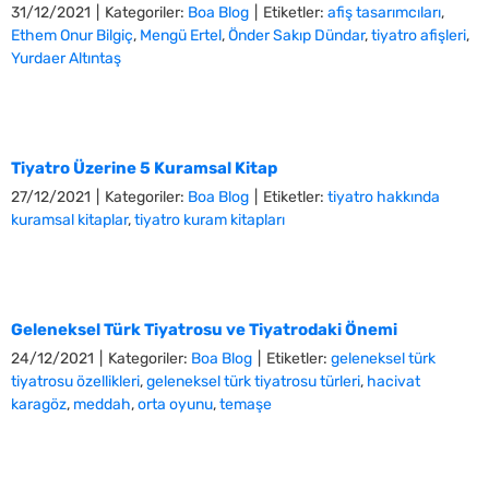
31/12/2021
|
Kategoriler:
Boa Blog
|
Etiketler:
afiş tasarımcıları
,
Ethem Onur Bilgiç
,
Mengü Ertel
,
Önder Sakıp Dündar
,
tiyatro afişleri
,
Yurdaer Altıntaş
Tiyatro Üzerine 5 Kuramsal Kitap
27/12/2021
|
Kategoriler:
Boa Blog
|
Etiketler:
tiyatro hakkında
kuramsal kitaplar
,
tiyatro kuram kitapları
Geleneksel Türk Tiyatrosu ve Tiyatrodaki Önemi
24/12/2021
|
Kategoriler:
Boa Blog
|
Etiketler:
geleneksel türk
tiyatrosu özellikleri
,
geleneksel türk tiyatrosu türleri
,
hacivat
karagöz
,
meddah
,
orta oyunu
,
temaşe