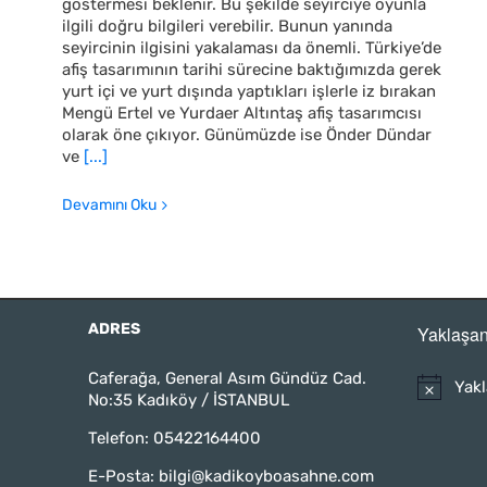
göstermesi beklenir. Bu şekilde seyirciye oyunla
ilgili doğru bilgileri verebilir. Bunun yanında
seyircinin ilgisini yakalaması da önemli. Türkiye’de
afiş tasarımının tarihi sürecine baktığımızda gerek
yurt içi ve yurt dışında yaptıkları işlerle iz bırakan
Mengü Ertel ve Yurdaer Altıntaş afiş tasarımcısı
olarak öne çıkıyor. Günümüzde ise Önder Dündar
ve
[...]
Devamını Oku
ADRES
Yaklaşan
Caferağa, General Asım Gündüz Cad.
Yakl
No:35 Kadıköy / İSTANBUL
Telefon:
05422164400
E-Posta:
bilgi@kadikoyboasahne.com