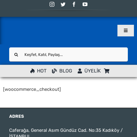
Skip
to
content
Toggle
Naviga
Ana Sayfa
Ara:
Programlar
YENİ
HOT
BLOG
ÜYELİK
Atölye
Blog
[woocommerce_checkout]
Eskiler
Sahne
ADRES
İletişim
Caferağa, General Asım Gündüz Cad. No:35 Kadıköy /
Hesabım
İSTANBUL