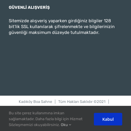
GÜVENLI ALIŞVERIŞ
Sitemizde alışveriş yaparken girdiğiniz bilgiler 128
bit’lik SSL kullanılarak şifrelenmekte ve bilgilerinizin
güvenliği maksimum düzeyde tutulmaktadır.
Kadıköy Boa Sahne
| Tüm Hakları Saklıdır ©2021 |
bilgi@kadikoyboasahne.com
Bu site çerez kullanımına imkan
Kabul
sağlamaktadır. Daha fazla bilgi için Hizmet
Instagram
Twitter
Facebook
Sözleşmemizi okuyabilirsiniz.
Oku