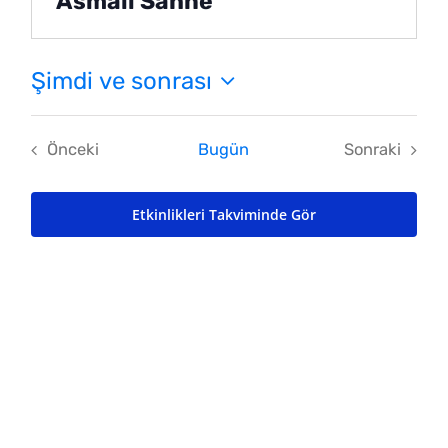
Asmalı Sahne
Şimdi ve sonrası
Tarih
seç.
Önceki
Bugün
Sonraki
Etkinlikler
Etkinlikler
Etkinlikleri Takviminde Gör