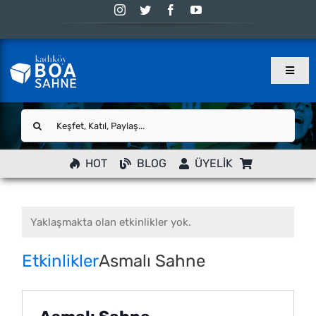
Skip
to
content
Toggle
Naviga
Ana Sayfa
Ara:
Programlar
YENİ
HOT
BLOG
ÜYELİK
Atölye
Blog
Yaklaşmakta olan etkinlikler yok.
Eskiler
Sahne
Etkinlikler
Asmalı Sahne
İletişim
Hesabım