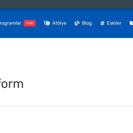
rogramlar
Atölye
Blog
Eskiler
YENİ
form