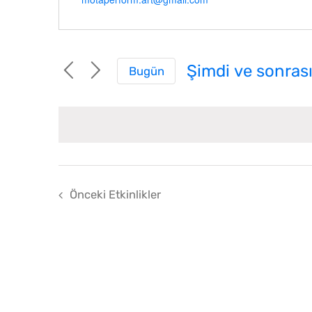
Şimdi ve sonras
Bugün
Tarih
seç.
Önceki
Etkinlikler