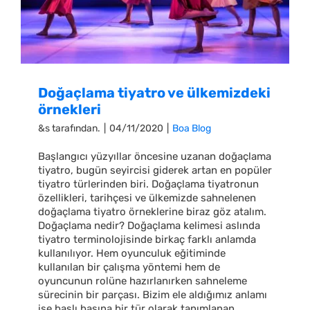
Doğaçlama tiyatro ve ülkemizdeki
örnekleri
&s tarafından.
|
04/11/2020
|
Boa Blog
Başlangıcı yüzyıllar öncesine uzanan doğaçlama
tiyatro, bugün seyircisi giderek artan en popüler
tiyatro türlerinden biri. Doğaçlama tiyatronun
özellikleri, tarihçesi ve ülkemizde sahnelenen
doğaçlama tiyatro örneklerine biraz göz atalım.
Doğaçlama nedir? Doğaçlama kelimesi aslında
tiyatro terminolojisinde birkaç farklı anlamda
kullanılıyor. Hem oyunculuk eğitiminde
kullanılan bir çalışma yöntemi hem de
oyuncunun rolüne hazırlanırken sahneleme
sürecinin bir parçası. Bizim ele aldığımız anlamı
ise başlı başına bir tür olarak tanımlanan,