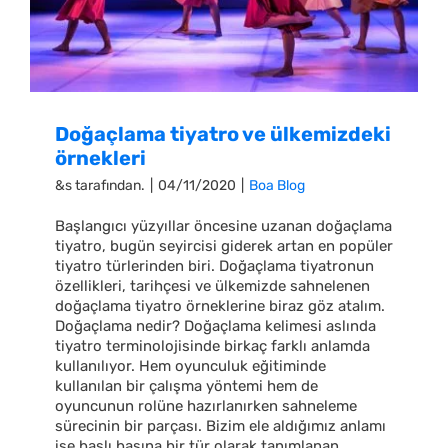
Doğaçlama tiyatro ve ülkemizdeki
örnekleri
&s tarafından.
|
04/11/2020
|
Boa Blog
Başlangıcı yüzyıllar öncesine uzanan doğaçlama
tiyatro, bugün seyircisi giderek artan en popüler
tiyatro türlerinden biri. Doğaçlama tiyatronun
özellikleri, tarihçesi ve ülkemizde sahnelenen
doğaçlama tiyatro örneklerine biraz göz atalım.
Doğaçlama nedir? Doğaçlama kelimesi aslında
tiyatro terminolojisinde birkaç farklı anlamda
kullanılıyor. Hem oyunculuk eğitiminde
kullanılan bir çalışma yöntemi hem de
oyuncunun rolüne hazırlanırken sahneleme
sürecinin bir parçası. Bizim ele aldığımız anlamı
ise başlı başına bir tür olarak tanımlanan,