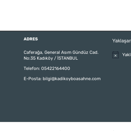
ADRES
Yaklaşan
Caferağa, General Asım Gündüz Cad.
Yakl
No:35 Kadıköy / İSTANBUL
Telefon:
05422164400
E-Posta:
bilgi@kadikoyboasahne.com