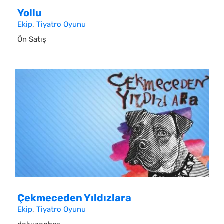
Yollu
Ekip
,
Tiyatro Oyunu
Ön Satış
Çekmeceden Yıldızlara
Ekip
,
Tiyatro Oyunu