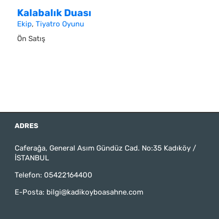
Kalabalık Duası
Ekip
,
Tiyatro Oyunu
Ön Satış
ADRES
Caferağa, General Asım Gündüz Cad. No:35 Kadıköy /
İSTANBUL
Telefon:
05422164400
E-Posta:
bilgi@kadikoyboasahne.com