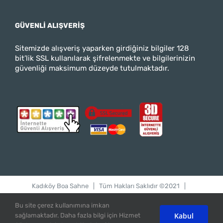
GÜVENLI ALIŞVERIŞ
Sitemizde alışveriş yaparken girdiğiniz bilgiler 128
bit’lik SSL kullanılarak şifrelenmekte ve bilgilerinizin
güvenliği maksimum düzeyde tutulmaktadır.
Kadıköy Boa Sahne
| Tüm Hakları Saklıdır ©2021 |
bilgi@kadikoyboasahne.com
Bu site çerez kullanımına imkan
Kabul
sağlamaktadır. Daha fazla bilgi için Hizmet
Instagram
Twitter
Facebook