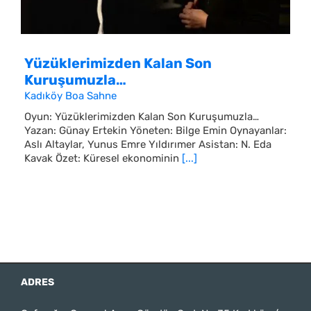
Yüzüklerimizden Kalan Son
Kuruşumuzla…
Kadıköy Boa Sahne
Oyun: Yüzüklerimizden Kalan Son Kuruşumuzla…
Yazan: Günay Ertekin Yöneten: Bilge Emin Oynayanlar:
Aslı Altaylar, Yunus Emre Yıldırımer Asistan: N. Eda
Kavak Özet: Küresel ekonominin
[...]
ADRES