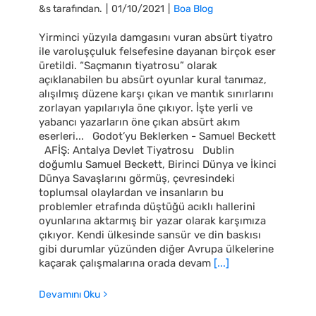
&s tarafından.
|
01/10/2021
|
Boa Blog
Yirminci yüzyıla damgasını vuran absürt tiyatro
ile varoluşçuluk felsefesine dayanan birçok eser
üretildi. “Saçmanın tiyatrosu” olarak
açıklanabilen bu absürt oyunlar kural tanımaz,
alışılmış düzene karşı çıkan ve mantık sınırlarını
zorlayan yapılarıyla öne çıkıyor. İşte yerli ve
yabancı yazarların öne çıkan absürt akım
eserleri... Godot’yu Beklerken - Samuel Beckett
AFİŞ: Antalya Devlet Tiyatrosu Dublin
doğumlu Samuel Beckett, Birinci Dünya ve İkinci
Dünya Savaşlarını görmüş, çevresindeki
toplumsal olaylardan ve insanların bu
problemler etrafında düştüğü acıklı hallerini
oyunlarına aktarmış bir yazar olarak karşımıza
çıkıyor. Kendi ülkesinde sansür ve din baskısı
gibi durumlar yüzünden diğer Avrupa ülkelerine
kaçarak çalışmalarına orada devam
[...]
Devamını Oku