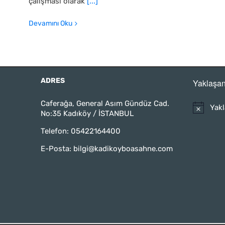
çalışması olarak
[...]
Devamını Oku
ADRES
Yaklaşan
Caferağa, General Asım Gündüz Cad.
Yakl
No:35 Kadıköy / İSTANBUL
Telefon:
05422164400
E-Posta:
bilgi@kadikoyboasahne.com