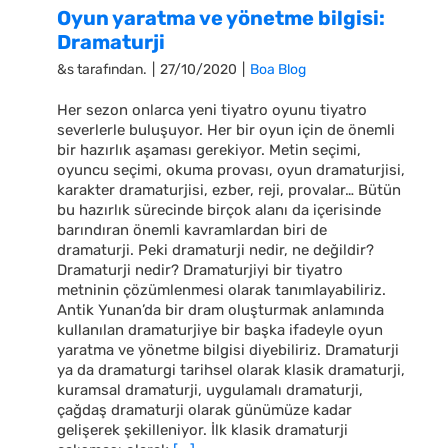
Oyun yaratma ve yönetme bilgisi:
Dramaturji
&s tarafından.
|
27/10/2020
|
Boa Blog
Her sezon onlarca yeni tiyatro oyunu tiyatro
severlerle buluşuyor. Her bir oyun için de önemli
bir hazırlık aşaması gerekiyor. Metin seçimi,
oyuncu seçimi, okuma provası, oyun dramaturjisi,
karakter dramaturjisi, ezber, reji, provalar… Bütün
bu hazırlık sürecinde birçok alanı da içerisinde
barındıran önemli kavramlardan biri de
dramaturji. Peki dramaturji nedir, ne değildir?
Dramaturji nedir? Dramaturjiyi bir tiyatro
metninin çözümlenmesi olarak tanımlayabiliriz.
Antik Yunan’da bir dram oluşturmak anlamında
kullanılan dramaturjiye bir başka ifadeyle oyun
yaratma ve yönetme bilgisi diyebiliriz. Dramaturji
ya da dramaturgi tarihsel olarak klasik dramaturji,
kuramsal dramaturji, uygulamalı dramaturji,
çağdaş dramaturji olarak günümüze kadar
gelişerek şekilleniyor. İlk klasik dramaturji