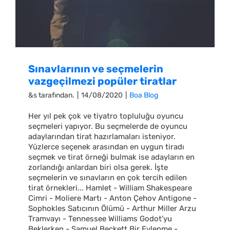
Sınavlarının ve seçmelerin
vazgeçilmezi popüler tiratlar
&s tarafından.
|
14/08/2020
|
Boa Blog
Her yıl pek çok ve tiyatro topluluğu oyuncu
seçmeleri yapıyor. Bu seçmelerde de oyuncu
adaylarından tirat hazırlamaları isteniyor.
Yüzlerce seçenek arasından en uygun tiradı
seçmek ve tirat örneği bulmak ise adayların en
zorlandığı anlardan biri olsa gerek. İşte
seçmelerin ve sınavların en çok tercih edilen
tirat örnekleri... Hamlet - William Shakespeare
Cimri - Moliere Martı - Anton Çehov Antigone -
Sophokles Satıcının Ölümü - Arthur Miller Arzu
Tramvayı - Tennessee Williams Godot’yu
Beklerken - Samuel Beckett Bir Evlenme -