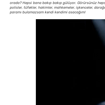
orada? Hepsi bana bakıp bakıp gülüyor. Görürsünüz hepsi
polisler, tüfekler, hakimler, mahkemeler, işkenceler, dara
paramı bulamazsam kendi kendimi asacağım!