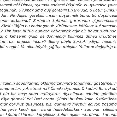
er! demesi mi? Ölmek, uyumak sadece! Düşünün ki uyumakla yalnı
nsanoğlunun. Uyumak ama düş görebilirsin uykuda, o kötü! Çünkü 
dan. Ne düşler görebilir insan, düşünmeli bunu. Bu düşüncedi
nın kırbacına? Zorbanın kahrına, gururunun çiğnenmesine
ş yüzsüzlüğün bu kadar çabuk yürümesine, kötülere kul olmasın
n? Kim ister bütün bunlara katlanmak ağır bir hayatın altında
sa, o kimsenin gidip de dönmediği bilinmez dünya ürkütmes
rine razı etmese insanı? Bilinç böyle korkak ediyor hepimizi
 rengini. Ve nice büyük, yiğitçe atılışlar. Yollarını değiştirip 
 talihin sapanlarına, oklarına zihninde tahammül göstermek m
hlanıp onları yok etmek mi? Ölmek: Uyumak. O kadar! Bir uykud
i bin bir acıyı sona erdiriyoruz diyebilmek, candan gönülde
e rüya görmek! Ya! Dert orada. Çünkü bu fani kalıbı üstümüzde
üyalar görürüz düşüncesi bizi durmaya mecbur ediyor. Yaşama
ançerle kendi işini kendi halledebilirken- zamanın sillesine
in küstahlıklarına, karşılıksız kalan aşkın ıstırabına, kanunu