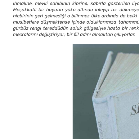
ihmaline, mevki sahibinin kibrine, sabırla gösterilen l
Meşakkatli bir hayatın yükü altında inleyip ter dökmeye
hiçbirinin geri gelmediği o bilinmez ülke ardında da belki
musibetlere düşmektense içinde olduklarımıza tahammül 
gürbüz rengi tereddüdün soluk gölgesiyle hasta bir ren
mecralarını değiştiriyor; bir fiil adını almaktan çıkıyorlar.