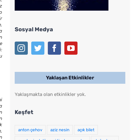
z
o
r
,
Sosyal Medya
a
n
e
:
bu
Yaklaşan Etkinlikler
Yaklaşmakta olan etkinlikler yok.
i
a
Keşfet
n
n
k
anton çehov
aziz nesin
açık bilet
,
n