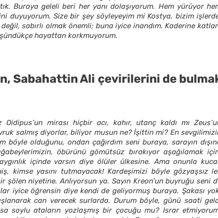
tık. Buraya geleli beri her yanı dolaşıyorum. Hem yürüyor he
 duyuyorum. Size bir şey söyleyeyim mi Kostya, bizim işlerde
değil, sabırlı olmak önemli; buna iyice inandım. Kaderine katla
 düşündükçe hayattan korkmuyorum.
, Sabahattin Ali çevirilerini de bulma
idipus’un mirası hiçbir acı, kahır, utanç kaldı mı Zeus’u
uk salmış diyorlar, biliyor musun ne? İşittin mi? En sevgilimiz
tim böyle olduğunu, ondan çağırdım seni buraya, sarayın dışın
 ağabeylerimizin, öbürünü gömütsüz bırakıyor aşağılamak için
saygınlık içinde varsın diye ölüler ülkesine. Ama onunla kuca
ş, kimse yasını tutmayacak! Kardeşimizi böyle gözyaşsız le
r şölen niyetine. Anlıyorsun ya. Sayın Kreon’un buyruğu seni d
nlar iyice öğrensin diye kendi de geliyormuş buraya. Şakası yok
aşlanarak can verecek surlarda. Durum böyle, günü saati geld
sa soylu ataların yozlaşmış bir çocuğu mu? Israr etmiyorum