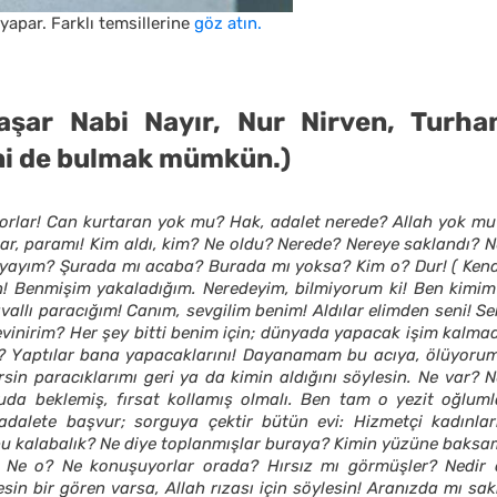
apar. Farklı temsillerine
göz atın.
aşar Nabi Nayır, Nur Nirven, Turha
ini de bulmak mümkün.)
üyorlar! Can kurtaran yok mu? Hak, adalet nerede? Allah yok mu
ılar, paramı! Kim aldı, kim? Ne oldu? Nerede? Nereye saklandı? 
yayım? Şurada mı acaba? Burada mı yoksa? Kim o? Dur! ( Kend
h! Benmişim yakaladığım. Neredeyim, bilmiyorum ki! Ben kimim
llı paracığım! Canım, sevgilim benim! Aldılar elimden seni! Se
evinirim? Her şey bitti benim için; dünyada yapacak işim kalmad
i? Yaptılar bana yapacaklarını! Dayanamam bu acıya, ölüyorum
sin paracıklarımı geri ya da kimin aldığını söylesin. Ne var? N
da beklemiş, fırsat kollamış olmalı. Ben tam o yezit oğluml
dalete başvur; sorguya çektir bütün evi: Hizmetçi kadınları
ir bu kalabalık? Ne diye toplanmışlar buraya? Kimin yüzüne baks
a. Ne o? Ne konuşuyorlar orada? Hırsız mı görmüşler? Nedir 
in bir gören varsa, Allah rızası için söylesin! Aranızda mı sak