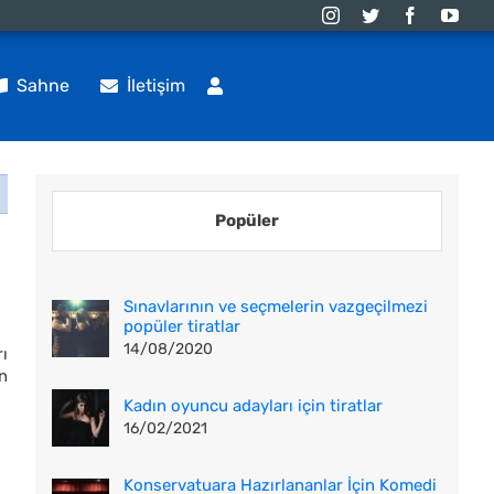
Sahne
İletişim
Popüler
Sınavlarının ve seçmelerin vazgeçilmezi
popüler tiratlar
14/08/2020
ı
n
Kadın oyuncu adayları için tiratlar
16/02/2021
Konservatuara Hazırlananlar İçin Komedi