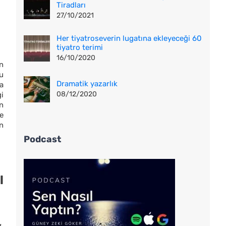
Tiradları
27/10/2021
Her tiyatroseverin lugatına ekleyeceği 60
tiyatro terimi
16/10/2020
En
nu
Dramatik yazarlık
a
08/12/2020
ği
n
e
n
Podcast
l
,