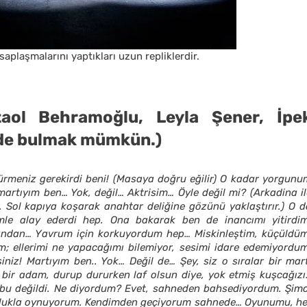
saplaşmalarını yaptıkları uzun repliklerdir.
taol Behramoğlu, Leyla Şener, İpe
i de bulmak mümkün.)
meniz gerekirdi beni! (Masaya doğru eğilir) O kadar yorgunu
 martıyım ben… Yok, değil… Aktrisim… Öyle değil mi? (Arkadina i
ir. Sol kapıya koşarak anahtar deliğine gözünü yaklaştırır.) O 
mle alay ederdi hep. Ona bakarak ben de inancımı yitirdim
 yandan… Yavrum için korkuyordum hep… Miskinleştim, küçüldüm
ellerimi ne yapacağımı bilemiyor, sesimi idare edemiyordum
niz! Martıyım ben.. Yok… Değil de… Şey, siz o sıralar bir mart
ş bir adam, durup dururken laf olsun diye, yok etmiş kuşcağızı
bu değildi. Ne diyordum? Evet, sahneden bahsediyordum. Şimd
şkunlukla oynuyorum. Kendimden geçiyorum sahnede… Oyunumu, he