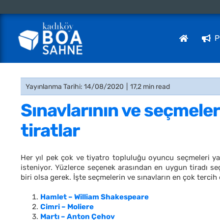
Skip
to
content
P
Yayınlanma Tarihi: 14/08/2020
|
17,2 min read
Sınavlarının ve seçmele
tiratlar
Her yıl pek çok ve tiyatro topluluğu oyuncu seçmeleri ya
isteniyor. Yüzlerce seçenek arasından en uygun tiradı se
biri olsa gerek. İşte seçmelerin ve sınavların en çok tercih 
Hamlet – William Shakespeare
Cimri – Moliere
Martı – Anton Çehov