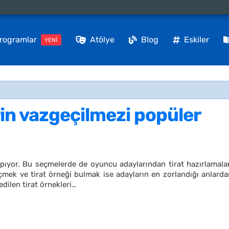
rogramlar
Atölye
Blog
Eskiler
YENİ
rin vazgeçilmezi popüler
pıyor. Bu seçmelerde de oyuncu adaylarından tirat hazırlamalar
çmek ve tirat örneği bulmak ise adayların en zorlandığı anlarda
edilen tirat örnekleri…