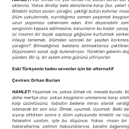
oklarına. Yoksa diretip bela denizlerine karşı Dur, yet
Bitebilir bütün acıları yüreğin, çektiği bütün kahırlar i
ölüm uykularında, sıyrıldığımız zaman yaşamak kaygısın
uzun yaşamayı cehennem eden. Kim dayanabilir zama
sevgisinin kepaze edilmesine, kanunların bu kadar yava
iyi insanın bir bıçak saplayıp göğsüne kurtulmak varke
inleyip terlemek, ölümden sonraki bir şeyden korkma
yüreğini? Bilmediğimiz belalara atılmaktansa çektikle
Düşüncenin soluk ışığı bulandırıyor. Yürekten gelenin doğal
yüzden, Bir iş, bir eylem olma gücünü yitiriyorlar.
Eski Türkçenin tadını sevenler için bir alternatif
Çeviren: Orhan Burian
HAMLET:
Yaşamak mı, yoksa ölmek mi, mesele bunda. Kör
daha mertçe olur, yoksa kaygıların ummanına karşı sila
kalp üzüntüsünü, tabiatın bedene miras olarak verdiğ
istenecek bir son olur. Ölmek, uyumak. Uyumak: Belki d
sıyırıp attıktan sonra o ölüm uykusunda kimbilir ne r
felaketini uzatan, işte bu düşünce. Yoksa -insan bir h
hakaretlerine, zalimin haksızlıklarına, kendini beğenmiş