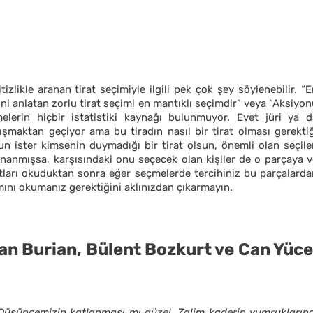
likle aranan tirat seçimiyle ilgili pek çok şey söylenebilir. “
erini anlatan zorlu tirat seçimi en mantıklı seçimdir” veya “Aksiyo
melerin hiçbir istatistiki kaynağı bulunmuyor. Evet jüri ya d
lışmaktan geçiyor ama bu tiradın nasıl bir tirat olması gerekti
un ister kimsenin duymadığı bir tirat olsun, önemli olan seçile
nanmışsa, karşısındaki onu seçecek olan kişiler de o parçaya v
atları okuduktan sonra eğer seçmelerde tercihiniz bu parçalarda
ını okumanız gerektiğini aklınızdan çıkarmayın.
an Burian, Bülent Bozkurt ve Can Yüce
Düşüncemizin katlanması mı güzel. Zalim kaderin yumruklarına