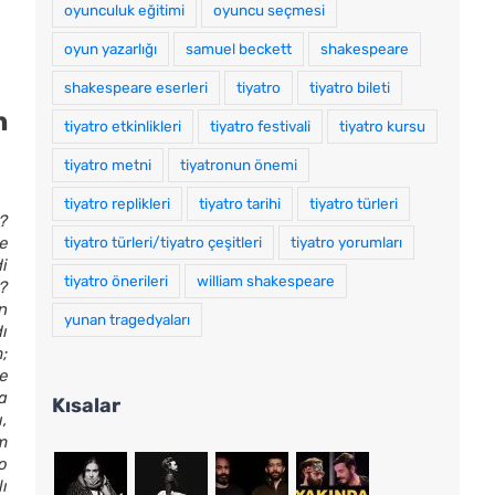
oyunculuk eğitimi
oyuncu seçmesi
oyun yazarlığı
samuel beckett
shakespeare
shakespeare eserleri
tiyatro
tiyatro bileti
n
tiyatro etkinlikleri
tiyatro festivali
tiyatro kursu
tiyatro metni
tiyatronun önemi
tiyatro replikleri
tiyatro tarihi
tiyatro türleri
?
tiyatro türleri/tiyatro çeşitleri
tiyatro yorumları
Ne
i
tiyatro önerileri
william shakespeare
?
n
yunan tragedyaları
ı
;
e
a
Kısalar
,
am
o
lı