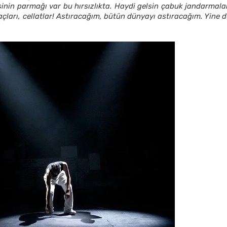
nin parmağı var bu hırsızlıkta. Haydi gelsin çabuk jandarmalar
ğaçları, cellatlar! Astıracağım, bütün dünyayı astıracağım. Yine 