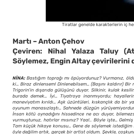
Tiratlar genelde karakterlerin iç he
Martı – Anton Çehov
Çeviren: Nihal Yalaza Taluy (A
Söylemez, Engin Altay çevirilerin
NİNA:
Bastığım toprağı mı öpüyordunuz? Vurmanız, öldür
ki… Biraz dinlensem! Dinlenebilsem… (Başını kaldırır) Bir
Trigorin’in dışarıda gülüşünü duyar. Silkinir, kulak kesil
burada demek… İyi… Tiyatroya inanmıyordu; hayalleri
maneviyatım kırıldı… Aşk üzüntüleri, kıskançlık da bir
oyunum manasızlaştı… Sahnede düzgün yürüyemiyordum; 
İnsan kötü oynadığını hissedince ne acı duyar, bilemezsi
vurmuştunuz, hatırlar mısınız? Yaa!.. Böyle işte… Gelmi
Tam küçük hikaye konusu… Gene de söylemek istediğim 
öyle değilim artık, gerçek bir artist oldum. Şevkle, co