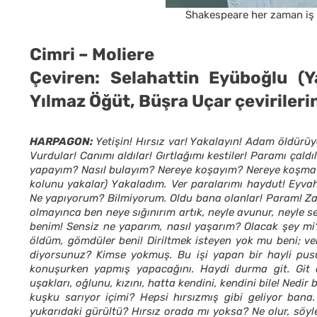
Shakespeare her zaman iş y
Cimri – Moliere
Çeviren: Selahattin Eyüboğlu (Y
Yılmaz Öğüt, Büşra Uçar çeviriler
HARPAGON:
Yetişin! Hırsız var! Yakalayın! Adam öldür
Vurdular! Canımı aldılar! Gırtlağımı kestiler! Paramı çald
yapayım? Nasıl bulayım? Nereye koşayım? Nereye koşma
kolunu yakalar) Yakaladım. Ver paralarımı haydut! Eyva
Ne yapıyorum? Bilmiyorum. Oldu bana olanlar! Param! Zava
olmayınca ben neye sığınırım artık, neyle avunur, neyle s
benim! Sensiz ne yaparım, nasıl yaşarım? Olacak şey m
öldüm, gömdüler beni! Diriltmek isteyen yok mu beni; ver
diyorsunuz? Kimse yokmuş. Bu işi yapan bir hayli pusu
konuşurken yapmış yapacağını. Haydi durma git. Git a
uşakları, oğlunu, kızını, hatta kendini, kendini bile! Ned
kuşku sarıyor içimi? Hepsi hırsızmış gibi geliyor ban
yukarıdaki gürültü? Hırsız orada mı yoksa? Ne olur, söyles