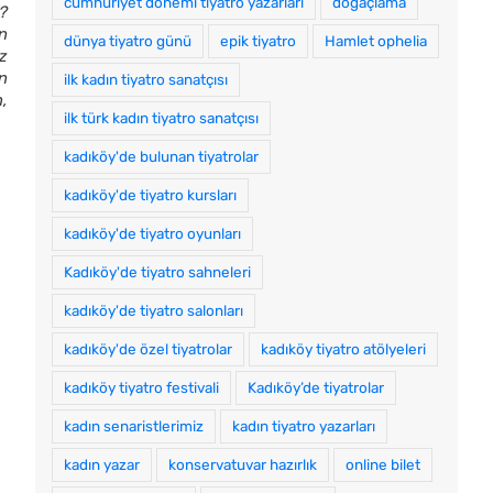
cumhuriyet dönemi tiyatro yazarları
doğaçlama
?
n
dünya tiyatro günü
epik tiyatro
Hamlet ophelia
iz
n
ilk kadın tiyatro sanatçısı
,
ilk türk kadın tiyatro sanatçısı
kadıköy'de bulunan tiyatrolar
kadıköy'de tiyatro kursları
kadıköy'de tiyatro oyunları
Kadıköy'de tiyatro sahneleri
kadıköy'de tiyatro salonları
kadıköy'de özel tiyatrolar
kadıköy tiyatro atölyeleri
kadıköy tiyatro festivali
Kadıköy’de tiyatrolar
kadın senaristlerimiz
kadın tiyatro yazarları
kadın yazar
konservatuvar hazırlık
online bilet