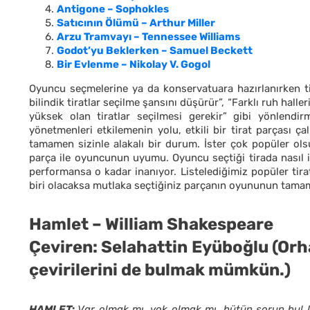
Antigone – Sophokles
Satıcının Ölümü – Arthur Miller
Arzu Tramvayı – Tennessee Williams
Godot’yu Beklerken – Samuel Beckett
Bir Evlenme – Nikolay V. Gogol
Oyuncu seçmelerine ya da konservatuara hazırlanırken titiz
bilindik tiratlar seçilme şansını düşürür”, “Farklı ruh hall
yüksek olan tiratlar seçilmesi gerekir” gibi yönlendir
yönetmenleri etkilemenin yolu, etkili bir tirat parçası ça
tamamen sizinle alakalı bir durum. İster çok popüler ols
parça ile oyuncunun uyumu. Oyuncu seçtiği tirada nasıl i
performansa o kadar inanıyor. Listelediğimiz popüler tir
biri olacaksa mutlaka seçtiğiniz parçanın oyununun tamam
Hamlet – William Shakespeare
Çeviren: Selahattin Eyüboğlu (Orh
çevirilerini de bulmak mümkün.)
HAMLET
:
Var olmak mı, yok olmak mı, bütün sorun bu! 