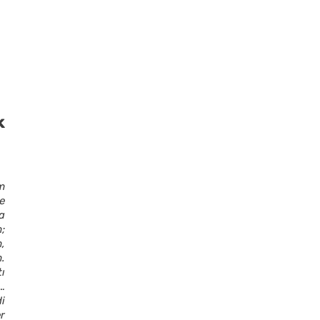
k
m
le
da
;
,
.
ı
…
i
r