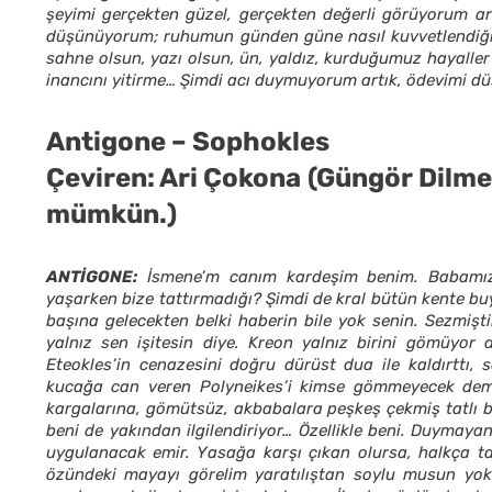
şeyimi gerçekten güzel, gerçekten değerli görüyorum ar
düşünüyorum; ruhumun günden güne nasıl kuvvetlendiğini
sahne olsun, yazı olsun, ün, yaldız, kurduğumuz hayaller 
inancını yitirme… Şimdi acı duymuyorum artık, ödevimi
Antigone – Sophokles
Çeviren: Ari Çokona (Güngör Dilmen
mümkün.)
ANTİGONE:
İsmene’m canım kardeşim benim. Babamız O
yaşarken bize tattırmadığı? Şimdi de kral bütün kente buyr
başına gelecekten belki haberin bile yok senin. Sezmiş
yalnız sen işitesin diye. Kreon yalnız birini gömüyor
Eteokles’in cenazesini doğru dürüst dua ile kaldırttı, 
kucağa can veren Polyneikes’i kimse gömmeyecek demi
kargalarına, gömütsüz, akbabalara peşkeş çekmiş tatlı bi
beni de yakından ilgilendiriyor… Özellikle beni. Duymaya
uygulanacak emir. Yasağa karşı çıkan olursa, halkça t
özündeki mayayı görelim yaratılıştan soylu musun yok