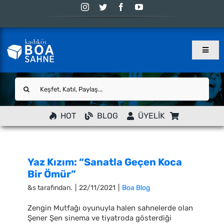
Skip
to
content
Toggle
Naviga
Ana Sayfa
Ara:
Programlar
YENİ
HOT
BLOG
ÜYELİK
Atölye
Blog
Yaz Kızım: “Sanatla Geçen Koca
Eskiler
Bir Ömür”
Sahne
&s tarafından.
|
22/11/2021
|
Boa Blog
İletişim
Zengin Mutfağı oyunuyla halen sahnelerde olan
Şener Şen sinema ve tiyatroda gösterdiği
Hesabım