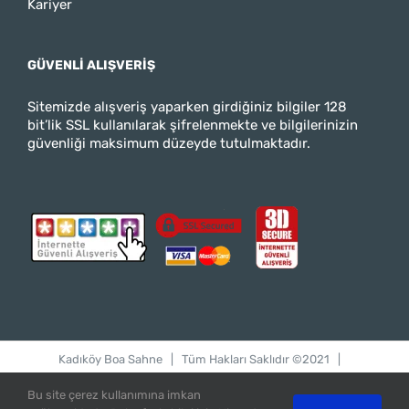
Kariyer
GÜVENLI ALIŞVERIŞ
Sitemizde alışveriş yaparken girdiğiniz bilgiler 128
bit’lik SSL kullanılarak şifrelenmekte ve bilgilerinizin
güvenliği maksimum düzeyde tutulmaktadır.
Kadıköy Boa Sahne
| Tüm Hakları Saklıdır ©2021 |
bilgi@kadikoyboasahne.com
Bu site çerez kullanımına imkan