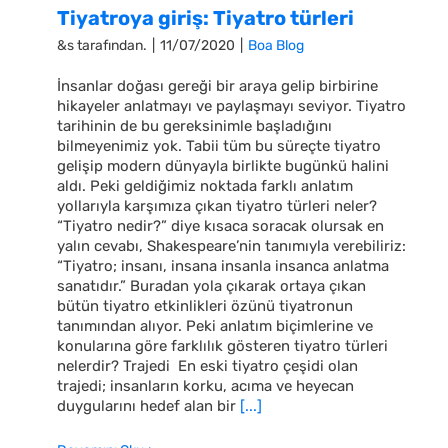
Tiyatroya giriş: Tiyatro türleri
&s tarafından.
|
11/07/2020
|
Boa Blog
İnsanlar doğası gereği bir araya gelip birbirine
hikayeler anlatmayı ve paylaşmayı seviyor. Tiyatro
tarihinin de bu gereksinimle başladığını
bilmeyenimiz yok. Tabii tüm bu süreçte tiyatro
gelişip modern dünyayla birlikte bugünkü halini
aldı. Peki geldiğimiz noktada farklı anlatım
yollarıyla karşımıza çıkan tiyatro türleri neler?
“Tiyatro nedir?” diye kısaca soracak olursak en
yalın cevabı, Shakespeare’nin tanımıyla verebiliriz:
“Tiyatro; insanı, insana insanla insanca anlatma
sanatıdır.” Buradan yola çıkarak ortaya çıkan
bütün tiyatro etkinlikleri özünü tiyatronun
tanımından alıyor. Peki anlatım biçimlerine ve
konularına göre farklılık gösteren tiyatro türleri
nelerdir? Trajedi En eski tiyatro çeşidi olan
trajedi; insanların korku, acıma ve heyecan
duygularını hedef alan bir
[...]