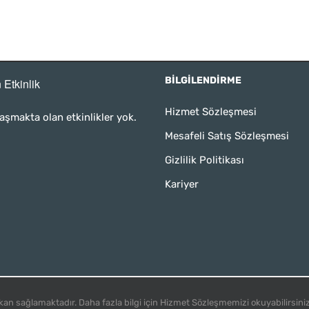
BILGILENDIRME
 Etkinlik
Hizmet Sözleşmesi
aşmakta olan etkinlikler yok.
Mesafeli Satış Sözleşmesi
Gizlilik Politikası
Kariyer
kadikoyboasahne.com
kan sağlamaktadır. Daha fazla bilgi için Hizmet Sözleşmemizi okuyabilirsini