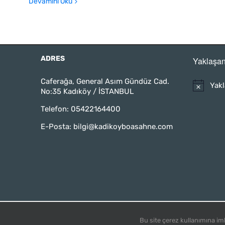
Devamını Oku
ADRES
Yaklaşan
Caferağa, General Asım Gündüz Cad.
Yakl
No:35 Kadıköy / İSTANBUL
Telefon:
05422164400
E-Posta:
bilgi@kadikoyboasahne.com
Kadıköy Boa Sahne
| Tüm Hakları Saklıdır ©2021 |
bilgi@
Bu site çerez kullanımına im