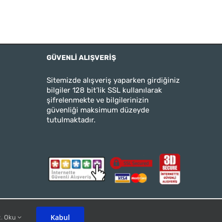
GÜVENLI ALIŞVERIŞ
Sitemizde alışveriş yaparken girdiğiniz
bilgiler 128 bit’lik SSL kullanılarak
şifrelenmekte ve bilgilerinizin
güvenliği maksimum düzeyde
tutulmaktadır.
Kabul
z.
Oku
Instagram
Twitter
Facebook