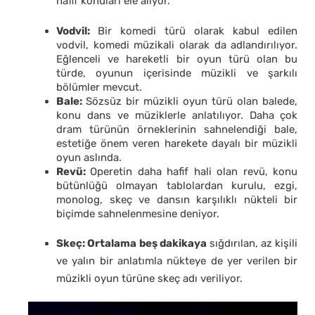
hafif konuları ele alıyor.
Vodvil:
Bir komedi türü olarak kabul edilen
vodvil, komedi müzikali olarak da adlandırılıyor.
Eğlenceli ve hareketli bir oyun türü olan bu
türde, oyunun içerisinde müzikli ve şarkılı
bölümler mevcut.
Bale:
Sözsüz bir müzikli oyun türü olan balede,
konu dans ve müziklerle anlatılıyor. Daha çok
dram türünün örneklerinin sahnelendiği bale,
estetiğe önem veren harekete dayalı bir müzikli
oyun aslında.
Revü:
Operetin daha hafif hali olan revü, konu
bütünlüğü olmayan tablolardan kurulu, ezgi,
monolog, skeç ve dansın karşılıklı nükteli bir
biçimde sahnelenmesine deniyor.
Skeç:
Ortalama beş dakikaya
sığdırılan, az kişili
ve yalın bir anlatımla nükteye de yer verilen bir
müzikli oyun türüne skeç adı veriliyor.