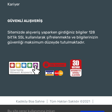
Kariyer
GÜVENLI ALIŞVERIŞ
Sitemizde alışveriş yaparken girdiğiniz bilgiler 128
bit’lik SSL kullanılarak şifrelenmekte ve bilgilerinizin
güvenliği maksimum düzeyde tutulmaktadır.
Kadıköy Boa Sahne
| Tüm Hakları Saklıdır ©2021 |
bilgi@kadikoyboasahne.com
Bu site çerez kullanımına imkan