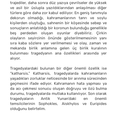
trajediler, daha sonra düz yazıya çevrilseler de yüksek
ve asil bir üslupla yazıldıklarından anlaşılması diğer
türlere göre daha zor kabul ediliyor. En geniş tanımıyla
dekorun olmadığı, kahramanlarının tanrı ve soylu
kişilerden oluştuğu, sahnenin bir köşesinde sebep ve
sonuçların anlatıldığı bir koronun bulunduğu genellikle
beş perdeden oluşan oyunlar diyebiliriz. Çirkin
olayların seyircinin önünde gösterilmemesinin yanı
sıra kaba sözlere yer verilmemesi ve olay, zaman ve
mekanda birlik anlamına gelen üç birlik kuralının
bulunması tragedyanın ana özellikleri arasında yer
alıyor.
Tragedyalardaki bulunan bir diğer önemli özellik ise
“katharsis.” Katharsis, tragedyalarda kahramanların
yaşadıkları zorluklar neticesinde bir arınma sürecinden
geçmesini ifade ediyor. Kahramanın hata yapması ya
da acı çekmesi sonucu oluşan doğruyu ve özü bulma
durumu, tragedyalarda mutlaka kullanılıyor. Son olarak
tragedyaların Antik Yunan’daki en önemli
temsilcilerinin Sophokles, Aiskhylos ve Euripides
olduğunu belirtelim.