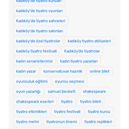
kadıköy'de tiyatro kursları
kadıköy'de tiyatro oyunları
Kadıköy'de tiyatro sahneleri
kadıköy'de tiyatro salonları
kadıköy'de özel tiyatrolar
kadıköy tiyatro atölyeleri
kadıköy tiyatro festivali
Kadıköy’de tiyatrolar
kadın senaristlerimiz
kadın tiyatro yazarları
kadın yazar
konservatuvar hazırlık
online bilet
oyunculuk eğitimi
oyuncu seçmesi
oyun yazarlığı
samuel beckett
shakespeare
shakespeare eserleri
tiyatro
tiyatro bileti
tiyatro etkinlikleri
tiyatro festivali
tiyatro kursu
tiyatro metni
tiyatronun önemi
tiyatro replikleri