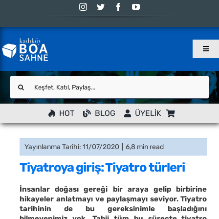
Skip
to
content
Togg
Navig
Ana Sayfa
Ara:
Programlar
YENİ
HOT
BLOG
ÜYELİK
Atölye
Blog
Yayınlanma Tarihi: 11/07/2020
|
6,8 min read
Eskiler
Tiyatroya giriş: Tiyatro türleri
Sahne
İnsanlar doğası gereği bir araya gelip birbirine
İletişim
hikayeler anlatmayı ve paylaşmayı seviyor. Tiyatro
tarihinin de bu gereksinimle başladığını
Hesabım
bilmeyenimiz yok. Tabii tüm bu süreçte tiyatro